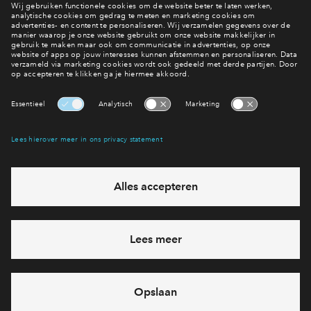
Bekijk de woningen
Interesse? Meld je dan snel aan
Hiermee blijf je op de hoogte van het belangrijkste nieuws en
eventuele projecten
Ja, ik wil mij aanmelden
Heb je een vraag en wil je direct antwoord? Bel ons op
088
712 28 55
6 dagen per week beschikbaar (behalve tijdens
feestdagen)