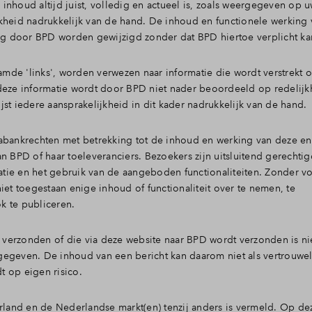
inhoud altijd juist, volledig en actueel is, zoals weergegeven op 
kheid nadrukkelijk van de hand. De inhoud en functionele werking
g door BPD worden gewijzigd zonder dat BPD hiertoe verplicht k
de 'links', worden verwezen naar informatie die wordt verstrekt o
ze informatie wordt door BPD niet nader beoordeeld op redelijk
ijst iedere aansprakelijkheid in dit kader nadrukkelijk van de hand.
tabankrechten met betrekking tot de inhoud en werking van deze e
n BPD of haar toeleveranciers. Bezoekers zijn uitsluitend gerechtig
tie en het gebruik van de aangeboden functionaliteiten. Zonder v
iet toegestaan enige inhoud of functionaliteit over te nemen, te
k te publiceren.
t verzonden of die via deze website naar BPD wordt verzonden is ni
angegeven. De inhoud van een bericht kan daarom niet als vertrouwe
 op eigen risico.
erland en de Nederlandse markt(en) tenzij anders is vermeld. Op de