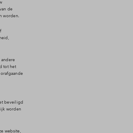
uw
 van de
an worden.
f
heid,
n andere
d tot het
oorafgaande
et beveiligd
lijk worden
ze website,