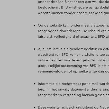
ononderbroken functioneert dan wel dat de 
beeldscherm. BPD wijst iedere aansprakelij
website kunnen zonder nadere aankondigin
Op de website kan, onder meer via zogenaam
aangeboden door derden. De inhoud van de
juistheid, volledigheid of actualiteit. BPD w
Alle intellectuele eigendomsrechten en da
website(s) van BPD komen uitsluitend toe aa
online bekijken van de aangeboden informa
uitdrukkelijke toestemming van BPD is het n
vermenigvuldigen of op welke wijze dan oo
Informatie die rechtstreeks per e-mail word
tenzij in het privacy statement anders is a
aangemerkt en verzending hiervan geschiedt
Deze website richt zich uitsluitend op Ned