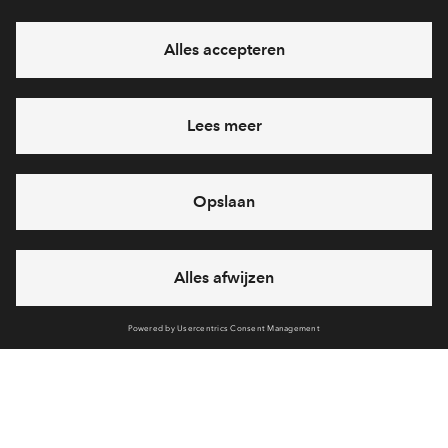
eventuele projecten
Ja, ik wil mij aanmelden
Heb je een vraag en wil je direct antwoord? Bel ons op
088
712 28 55
6 dagen per week beschikbaar (behalve tijdens
feestdagen)
vandaag van
09:00 - 18:00 uur
via chat en telefoon
Cookies
Partners
Disclaimer