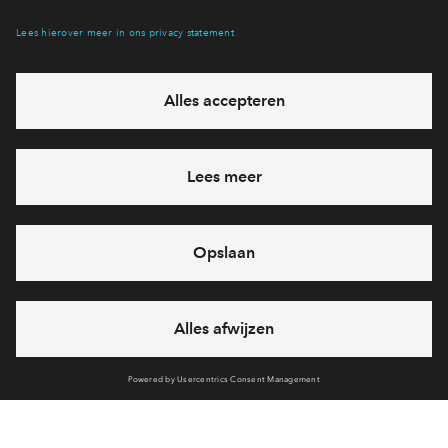
Hiermee blijf je op de hoogte van het belangrijkste nieuws en
eventuele projecten
Ja, ik wil mij aanmelden
Heb je een vraag en wil je direct antwoord? Bel ons op
088
712 28 55
6 dagen per week beschikbaar (behalve tijdens
feestdagen)
vandaag gesloten, maandag zijn we vanaf
09:00 uur weer
bereikbaar
via chat en telefoon
Cookies