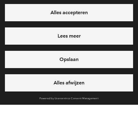
Ja, ik wil mij aanmelden
Heb je een vraag en wil je direct antwoord? Bel ons op
088
712 28 55
6 dagen per week beschikbaar (behalve tijdens
feestdagen)
vandaag gesloten, vrijdag zijn we vanaf
09:00 uur weer
bereikbaar
via chat en telefoon
Cookies
Partners
Disclaimer