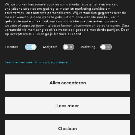
Neem contact met ons op
Interesse? Meld je dan snel aan
Hiermee blijf je op de hoogte van het belangrijkste nieuws en
eventuele projecten
Ja, ik wil mij aanmelden
Heb je een vraag en wil je direct antwoord? Bel ons op
088
712 28 55
6 dagen per week beschikbaar (behalve tijdens
feestdagen)