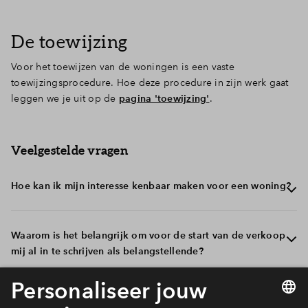
De toewijzing
Voor het toewijzen van de woningen is een vaste
toewijzingsprocedure. Hoe deze procedure in zijn werk gaat
leggen we je uit op de
pagina 'toewijzing'
.
Veelgestelde vragen
Hoe kan ik mijn interesse kenbaar maken voor een woning?
Je kunt je interesse tonen door je in te schrijven bij je
Waarom is het belangrijk om voor de start van de verkoop
favoriete woningtype op de pagina Woningen of via de
mij al in te schrijven als belangstellende?
aanmeldknop onderaan elke pagina (Let op: deze knop
verdwijnt als jij je hebt ingeschreven voor alle
beschikbare fases). Hierdoor blijf je op de hoogte van
Door je tijdig in te schrijven als belangstellende ontvang
Heeft de inschrijfdatum invloed op mijn kans op een
updates en ontvang je informatie over de volgende
je als eerste updates over het project. Ook is de datum