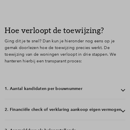
Hoe verloopt de toewijzing?
Ging dit je te snel? Dan kun je hieronder nog eens op je
gemak doorlezen hoe de toewijzing precies werkt. De
toewijzing van de woningen verloopt in drie stappen. We
hanteren hierbij een transparant proces:
1. Aantal kandidaten per bouwnummer
Is er maar één kandidaat die een woning als eerste
2. Financiële check of verklaring aankoop eigen vermogen
voorkeur heeft doorgegeven? Dan wordt de woning
direct aan deze persoon toegewezen. Zijn er meerdere
kandidaten met dezelfde eerste voorkeur? Dan volgt een
Wanneer meerdere kandidaten een bouwnummer als