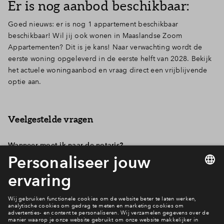
Er is nog aanbod beschikbaar:
Inloggen
Goed nieuws: er is nog 1 appartement beschikbaar
beschikbaar! Wil jij ook wonen in Maaslandse Zoom
Appartementen? Dit is je kans! Naar verwachting wordt de
eerste woning opgeleverd in de eerste helft van 2028. Bekijk
het actuele woningaanbod en vraag direct een vrijblijvende
optie aan.
Veelgestelde vragen
Wanneer moet ik naar de notaris?
Nu het project definitief van start gaat, ontvang je op
Wanneer ga ik betalen?
korte termijn een uitnodiging van de notaris zodra alle
documenten gereed zijn. Dit is meestal enkele weken
voor de officiële levering van de grond. Op dat moment
De betaling verloopt in termijnen volgens de
teken je de leveringsakte en (indien van toepassing) de
bouwvoortgang. Zodra de leveringsakte bij de notaris is